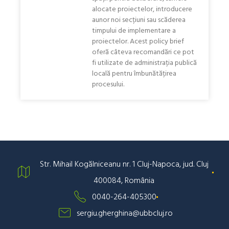
alocate proiectelor, introducere
aunor noi secțiuni sau scăderea
timpului de implementare a
proiectelor. Acest policy brief
oferă câteva recomandări ce pot
fi utilizate de administrația publică
locală pentru îmbunătățirea
procesului.
Str. Mihail Kogălniceanu nr. 1 Cluj-Napoca, jud. Cluj
400084, România
0040-264-405300
sergiu.gherghina@ubbcluj.ro