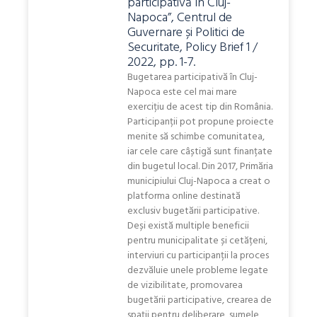
participativă în Cluj-
Napoca”, Centrul de
Guvernare și Politici de
Securitate, Policy Brief 1 /
2022, pp. 1-7.
Bugetarea participativă în Cluj-
Napoca este cel mai mare
exercițiu de acest tip din România.
Participanții pot propune proiecte
menite să schimbe comunitatea,
iar cele care câștigă sunt finanțate
din bugetul local. Din 2017, Primăria
municipiului Cluj-Napoca a creat o
platforma online destinată
exclusiv bugetării participative.
Deși există multiple beneficii
pentru municipalitate și cetățeni,
interviuri cu participanții la proces
dezvăluie unele probleme legate
de vizibilitate, promovarea
bugetării participative, crearea de
spații pentru deliberare, sumele